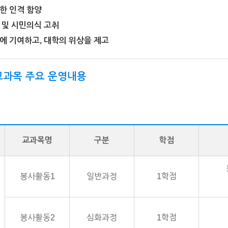
한 인격 함양
 및 시민의식 고취
전에 기여하고, 대학의 위상을 제고
 교과목 주요 운영내용
교과목명
구분
학점
봉사활동1
일반과정
1학점
봉사활동2
심화과정
1학점