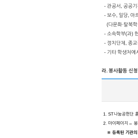
- 관공서, 공공
- 보수, 일당, 
(다문화·탈북학생
- 소속학부(과)
- 정치단체, 종교
- 기타 학생처에
라.
봉사활동 신
1. ST나눔공헌단
2. 마이페이지→ 
※ 등록된 기관의 