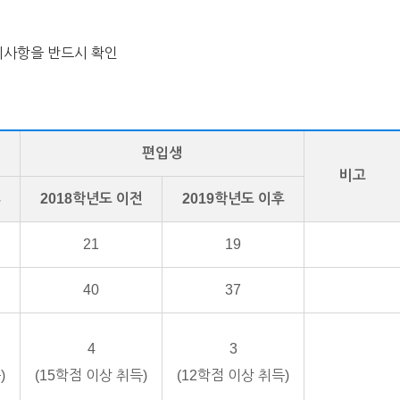
지사항을 반드시 확인
편입생
비고
후
2018학년도 이전
2019학년도 이후
21
19
40
37
4
3
)
(15학점 이상 취득)
(12학점 이상 취득)