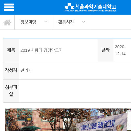
정보마당
활동사진
봉사활동 교과목소개
ST나눔공헌단 소개
사회봉사 프로그램
팀매칭 커뮤니티
활동정보나눔
관련기관링크
마이페이지
서식자료실
정보마당
공지사항
활동사진
2020-
제목
날짜
2019 사랑의 김장담그기
12-14
작성자
관리자
첨부파
일