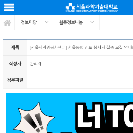
정보마당
활동정보나눔
봉사활동 교과목소개
ST나눔공헌단 소개
사회봉사 프로그램
팀매칭 커뮤니티
활동정보나눔
관련기관링크
마이페이지
서식자료실
정보마당
공지사항
활동사진
제목
[서울시자원봉사센터] 서울동행 멘토 봉사자 집중 모집 안내
작성자
관리자
첨부파일