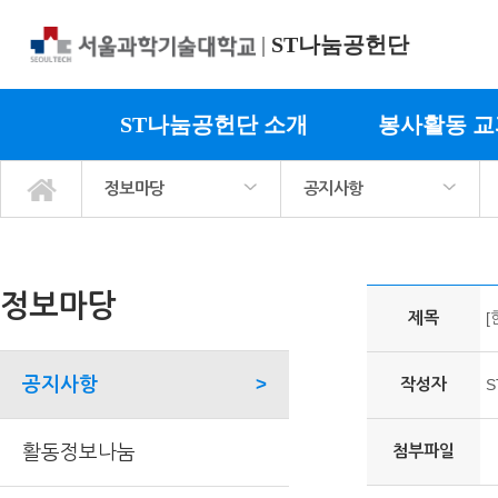
|
ST나눔공헌단
ST나눔공헌단 소개
봉사활동 
정보마당
공지사항
ST나눔공헌단 소개
봉사활동 교과목소개
사회봉사 프로그램
정보마당
마이페이지
공지사항
활동정보나눔
서식자료실
활동사진
팀매칭 커뮤니티
관련기관링크
정보마당
제목
[
공지사항
>
작성자
활동정보나눔
첨부파일