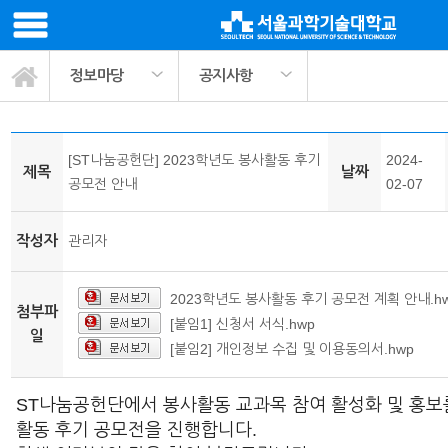
정보마당
공지사항
봉사활동 교과목소개
ST나눔공헌단 소개
사회봉사 프로그램
팀매칭 커뮤니티
활동정보나눔
관련기관링크
마이페이지
서식자료실
정보마당
공지사항
활동사진
[ST나눔공헌단] 2023학년도 봉사활동 후기
2024-
제목
날짜
공모전 안내
02-07
작성자
관리자
2023학년도 봉사활동 후기 공모전 계획 안내.h
첨부파
[붙임1] 신청서 서식.hwp
일
[붙임2] 개인정보 수집 및 이용동의서.hwp
ST나눔공헌단에서 봉사활동 교과목 참여 활성화 및 홍보
활동 후기 공모전을 진행합니다.