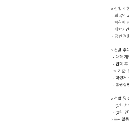
○ 신청 제
- 외국인 
- 학칙에 
- 재학기간
- 금번 겨울
○ 선발 우
- 대학 재
- 입학 후
※ 기준: 
- 학생처 
- 총평점평
○ 선발 및
- (1차 
- (2차 
○ 봉사활동