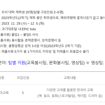
: 우리 대학 재학생 20명(팀별 구성인원 2~5명)
: 2023학년도(2학기) 재학 중인 학부생으로, 해외여행에 결격사유가 없고 
 11. 29.(수) ~ 12. 5.(화)
포털 내 EPiC folio
제출서류) 붙임1 ~ 붙임5 서식
제출서류) 봉사활동 경력증명서, 성적증명서 등
사항: 총평점평균 성적 3.0점 이상(2023학년도 2학기 기준)
수 제출서류 5가지 중 1가지라도 미작성 및 미제출시 최종접수 불가
분야:
팀별 지원
(교육봉사팀, 문화봉사팀, 영상팀) ※ 영상팀:
팀명
모집인원
교육내용
다양한 교재를 활용한 한국어 교육
어교육
5
(예: 동요, 동화(스토리텔링), 케이팝, 드라마 등)