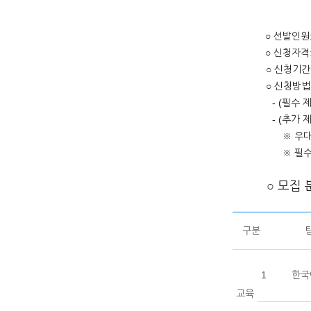
○ 선발인원
○ 신청자격
○ 신청기간: 2023.
○ 신청방법: 과기대
- (필수 
- (추가 
※ 우대
※ 필
○ 모집 
구분
1
한국
교육