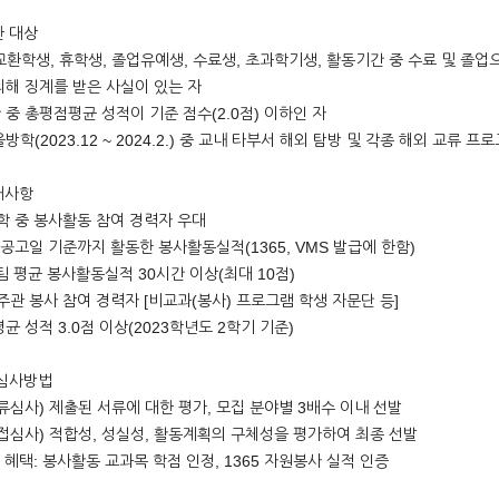
한 대상
교환학생, 휴학생, 졸업유예생, 수료생, 초과학기생, 활동기간 중 수료 및 졸업
의해 징계를 받은 사실이 있는 자
 중 총평점평균 성적이 기준 점수(2.0점) 이하인 자
방학(2023.12 ~ 2024.2.) 중 교내 타부서 해외 탐방 및 각종 해외 교류 
대사항
학 중 봉사활동 참여 경력자 우대
 공고일 기준까지 활동한 봉사활동실적(1365, VMS 발급에 한함)
팀 평균 봉사활동실적 30시간 이상(최대 10점)
주관 봉사 참여 경력자 [비교과(봉사) 프로그램 학생 자문단 등]
균 성적 3.0점 이상(2023학년도 2학기 기준)
 심사방법
서류심사) 제출된 서류에 대한 평가, 모집 분야별 3배수 이내 선발
면접심사) 적합성, 성실성, 활동계획의 구체성을 평가하여 최종 선발
 혜택: 봉사활동 교과목 학점 인정, 1365 자원봉사 실적 인증