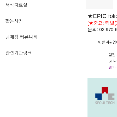
서식자료실
★EPIC foli
활동사진
[★중요: 팀별(
문의: 02-970-
팀매칭 커뮤니티
팀별 지원입
관련기관링크
팀원
ST나
ST나