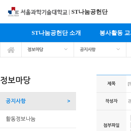
|
ST나눔공헌단
ST나눔공헌단 소개
봉사활동 
정보마당
공지사항
ST나눔공헌단 소개
봉사활동 교과목소개
사회봉사 프로그램
정보마당
마이페이지
공지사항
활동정보나눔
서식자료실
활동사진
팀매칭 커뮤니티
관련기관링크
정보마당
제목
[
공지사항
>
작성자
활동정보나눔
첨부파일