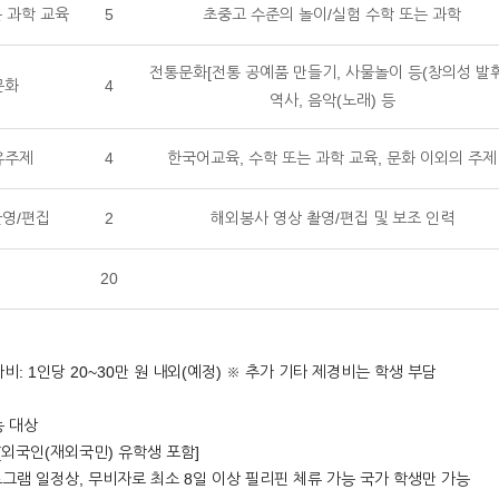
 과학 교육
5
초중고 수준의 놀이/실험 수학 또는 과학
전통문화[전통 공예품 만들기, 사물놀이 등(창의성 발휘
문화
4
역사, 음악(노래) 등
유주제
4
한국어교육, 수학 또는 과학 교육, 문화 이외의 주제
영/편집
2
해외봉사 영상 촬영/편집 및 보조 인력
20
가비: 1인당 20~30만 원 내외(예정) ※ 추가 기타 제경비는 학생 부담
능 대상
[외국인(재외국민) 유학생 포함]
그램 일정상, 무비자로 최소 8일 이상 필리핀 체류 가능 국가 학생만 가능