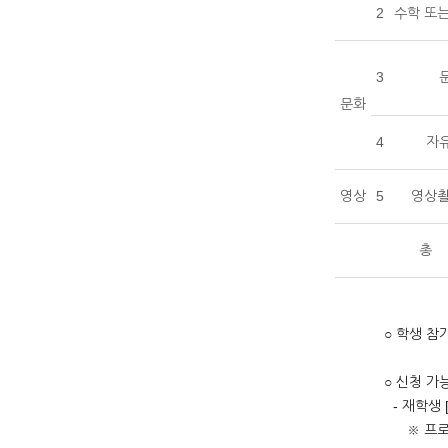
2
수학 또는
3
문화
4
자
영상
5
영상촬
총
○ 학생 참
○ 신청 가
- 재학생 
※ 프로