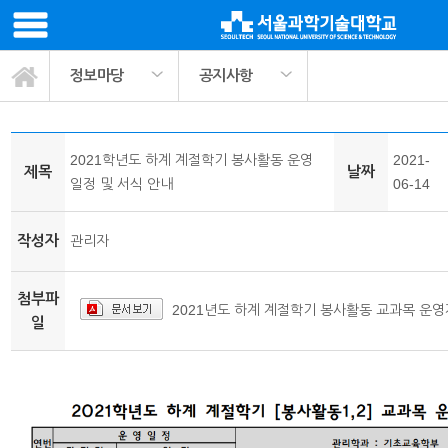
정보마당
공지사항
봉사활동 교과목소개
ST나눔공헌단 소개
사회봉사 프로그램
팀매칭 커뮤니티
활동정보나눔
관련기관링크
마이페이지
서식자료실
정보마당
공지사항
활동사진
2021학년도 하계 계절학기 봉사활동 운영
2021-
제목
날짜
일정 및 서식 안내
06-14
작성자
관리자
첨부파
2021년도 하계 계절학기 봉사활동 교과목 운영계
일