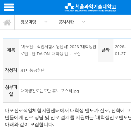
정보마당
공지사항
봉사활동 교과목소개
ST나눔공헌단 소개
사회봉사 프로그램
팀매칭 커뮤니티
활동정보나눔
관련기관링크
마이페이지
서식자료실
정보마당
공지사항
활동사진
[마포진로직업체험지원센터] 2026 '대학생진
2026-
제목
날짜
로멘토단 DA:ON' 대학생 멘토 모집
01-27
작성자
ST나눔공헌단
첨부파
대학생진로멘토단 홍보 포스터.jpg
일
마포진로직업체험지원센터에서 대학생 멘토가 진로, 진학에 고
년들에게 진로 상담 및 진로 설계를 지원하는 '대학생진로멘토단 D
아래와 같이 모집합니다.