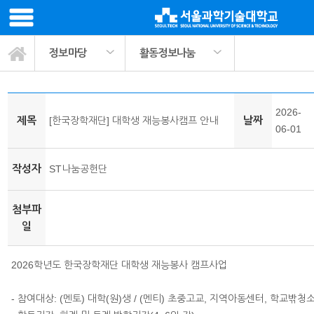
정보마당
활동정보나눔
봉사활동 교과목소개
ST나눔공헌단 소개
사회봉사 프로그램
팀매칭 커뮤니티
활동정보나눔
관련기관링크
마이페이지
서식자료실
정보마당
공지사항
활동사진
2026-
제목
날짜
[한국장학재단] 대학생 재능봉사캠프 안내
06-01
작성자
ST나눔공헌단
첨부파
일
2026학년도 한국장학재단 대학생 재능봉사 캠프사업
- 참여대상: (멘토) 대학(원)생 / (멘티) 초중고교, 지역아동센터, 학교밖