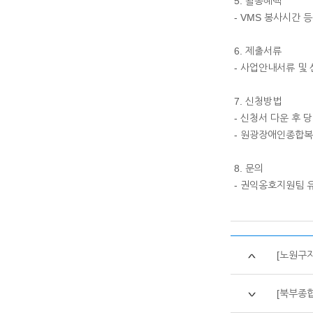
5. 활동혜택
- VMS 봉사시간 
6. 제출서류
- 사업안내서류 및
7. 신청방법
- 신청서 다운 후 당당
- 원광장애인종합복
8. 문의
- 권익옹호지원팀 유지
[노원구
[북부종