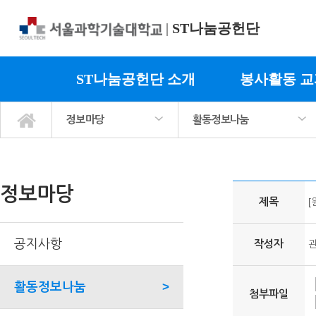
|
ST나눔공헌단
ST나눔공헌단 소개
봉사활동 
정보마당
활동정보나눔
ST나눔공헌단 소개
봉사활동 교과목소개
사회봉사 프로그램
정보마당
마이페이지
공지사항
활동정보나눔
서식자료실
활동사진
팀매칭 커뮤니티
관련기관링크
정보마당
제목
[
공지사항
작성자
활동정보나눔
>
첨부파일