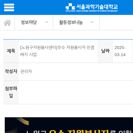
정보마당
활동정보나눔
봉사활동 교과목소개
ST나눔공헌단 소개
사회봉사 프로그램
팀매칭 커뮤니티
활동정보나눔
관련기관링크
마이페이지
서식자료실
정보마당
공지사항
활동사진
[노원구자원봉사센터]우수 자원봉사자 인증
2025-
제목
날짜
배지 사업
03-14
작성자
관리자
첨부파
일